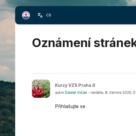
Přejít k hlavnímu obsahu
CS
Bloky
Oznámení stráne
Kurzy VZS Praha 6
autor
Daniel Vičan
-
neděle, 8. června 2025, 0
Přihlašujte se