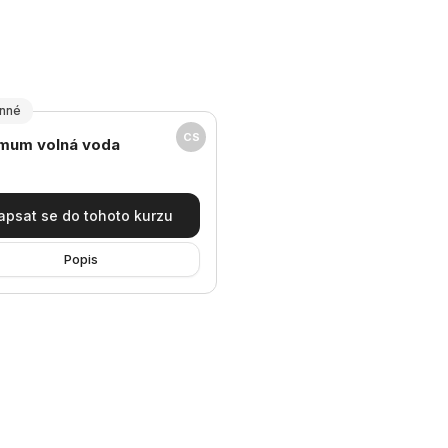
inné
CS
v kurzu
mum volná voda
apsat se do tohoto kurzu
Popis