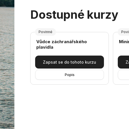
Dostupné kurzy
Povinné
Pov
Název kurzu
Náze
Vůdce záchranářského
Mini
plavidla
Zapsat se do tohoto kurzu
Z
Popis
Bloky