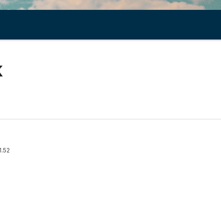
k
1.52