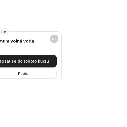
inné
CS
v kurzu
mum volná voda
apsat se do tohoto kurzu
Popis