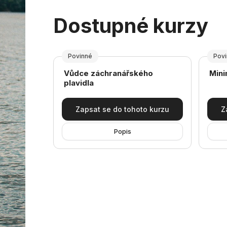
Dostupné kurzy
Povinné
Pov
Název kurzu
Náze
Vůdce záchranářského
Mini
plavidla
Zapsat se do tohoto kurzu
Z
Popis
Bloky