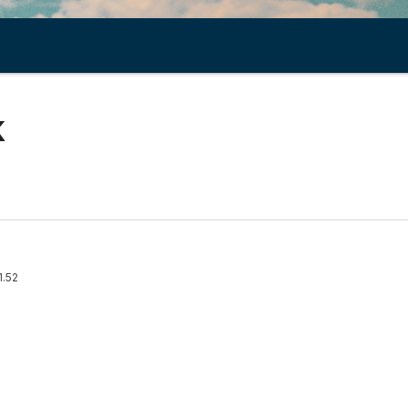
k
1.52