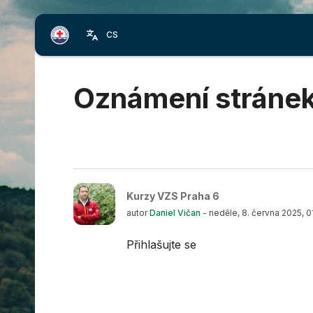
Přejít k hlavnímu obsahu
CS
Bloky
Oznámení stráne
Kurzy VZS Praha 6
autor
Daniel Vičan
-
neděle, 8. června 2025, 0
Přihlašujte se